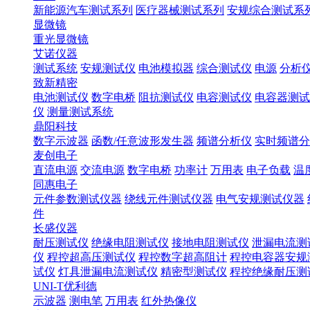
新能源汽车测试系列
医疗器械测试系列
安规综合测试系
显微镜
重光显微镜
艾诺仪器
测试系统
安规测试仪
电池模拟器
综合测试仪
电源
分析
致新精密
电池测试仪
数字电桥
阻抗测试仪
电容测试仪
电容器测试
仪
测量测试系统
鼎阳科技
数字示波器
函数/任意波形发生器
频谱分析仪
实时频谱分
麦创电子
直流电源
交流电源
数字电桥
功率计
万用表
电子负载
温
同惠电子
元件参数测试仪器
绕线元件测试仪器
电气安规测试仪器
件
长盛仪器
耐压测试仪
绝缘电阻测试仪
接地电阻测试仪
泄漏电流测
仪
程控超高压测试仪
程控数字超高阻计
程控电容器安规
试仪
灯具泄漏电流测试仪
精密型测试仪
程控绝缘耐压测
UNI-T优利德
示波器
测电笔
万用表
红外热像仪