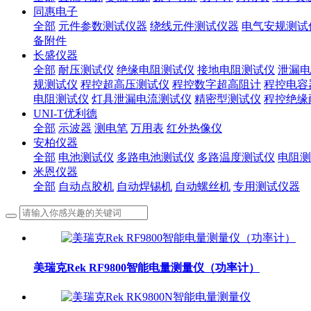
同惠电子
全部
元件参数测试仪器
绕线元件测试仪器
电气安规测试
备附件
长盛仪器
全部
耐压测试仪
绝缘电阻测试仪
接地电阻测试仪
泄漏电
规测试仪
程控超高压测试仪
程控数字超高阻计
程控电容
电阻测试仪
灯具泄漏电流测试仪
精密型测试仪
程控绝缘
UNI-T优利德
全部
示波器
测电笔
万用表
红外热像仪
安柏仪器
全部
电池测试仪
多路电池测试仪
多路温度测试仪
电阻测
米恩仪器
全部
自动点胶机
自动焊锡机
自动螺丝机
专用测试仪器
美瑞克Rek RF9800智能电量测量仪（功率计）