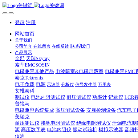
登录
注册
网站首页
关于我们
联系我们
公司简介
在线留言
在线反馈
产品展示
全部
天瑞Skyray
索莘EMCSOSIN
电磁兼容其他产品
电波暗室&电磁屏蔽室
电磁兼容EMC
泰克Tektronix
电子负载
电源
示波器
分析仪
信号发生器
万用表
艾维泰科
测试仪
电池内阻测试仪
耐压测试仪
功率计
记录仪
LCR
普锐马
电磁兼容系统集成
高压测试设备
安规检测设备
汽车电子
美瑞克
耐压测试仪
接地电阻测试仪
绝缘电阻测试仪
泄漏电流测
源
高压数字表
电池内阻仪
振动试验机
模拟示波器
音频
仪迪