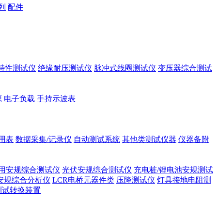
列
配件
A特性测试仪
绝缘耐压测试仪
脉冲式线圈测试仪
变压器综合测试
源
电子负载
手持示波表
用表
数据采集/记录仪
自动测试系统
其他类测试仪器
仪器备附
用安规综合测试仪
光伏安规综合测试仪
充电桩/锂电池安规测试
安规综合分析仪
LCR电桥元器件类
压降测试仪
灯具接地电阻测
测试转换装置