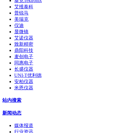
泰克Tektronix
艾维泰科
普锐马
美瑞克
仪迪
显微镜
艾诺仪器
致新精密
鼎阳科技
麦创电子
同惠电子
长盛仪器
UNI-T优利德
安柏仪器
米恩仪器
站内搜索
新闻动态
媒体报道
行业资讯