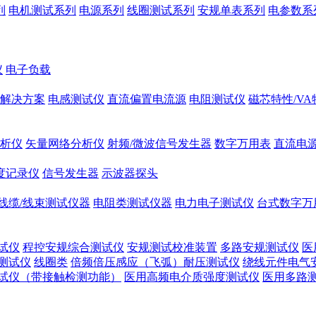
列
电机测试系列
电源系列
线圈测试系列
安规单表系列
电参数系
仪
电子负载
解决方案
电感测试仪
直流偏置电流源
电阻测试仪
磁芯特性/V
析仪
矢量网络分析仪
射频/微波信号发生器
数字万用表
直流电
度记录仪
信号发生器
示波器探头
线缆/线束测试仪器
电阻类测试仪器
电力电子测试仪
台式数字万
试仪
程控安规综合测试仪
安规测试校准装置
多路安规测试仪
医
测试仪
线圈类
倍频倍压感应（飞弧）耐压测试仪
绕线元件电气
试仪（带接触检测功能）
医用高频电介质强度测试仪
医用多路