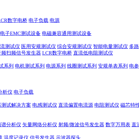
LCR数字电桥
电子负载
电源
电子EMC测试设备
电磁兼容通用测试设备
流测试仪
医用安规测试仪
综合安规测试仪
智能电量测试仪
多路
音频扫频信号发生器
LCR数字电桥
直流低电阻测试仪
试系列
电机测试系列
电源系列
线圈测试系列
安规单表系列
电参
分析仪
电子负载
器测试解决方案
电感测试仪
直流偏置电流源
电阻测试仪
磁芯特性
频谱分析仪
矢量网络分析仪
射频/微波信号发生器
数字万用表
直
载
温度记录仪
信号发生器
示波器探头