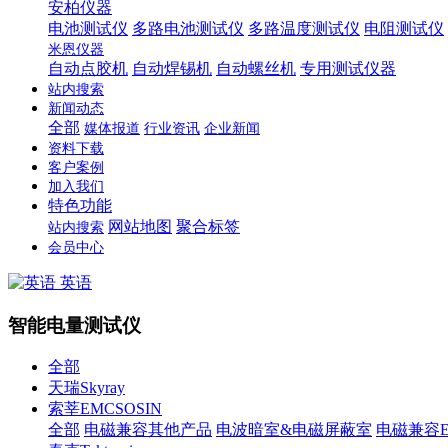
安柏仪器
电池测试仪
多路电池测试仪
多路温度测试仪
电阻测试仪
米恩仪器
自动点胶机
自动焊锡机
自动螺丝机
专用测试仪器
站内搜索
新闻动态
全部
媒体报道
行业资讯
企业新闻
资料下载
客户案例
加入我们
特色功能
网站地图
聚合标签
站内搜索
会员中心
英语
智能电量测试仪
全部
天瑞Skyray
索莘EMCSOSIN
全部
电磁兼容其他产品
电波暗室&电磁屏蔽室
电磁兼容