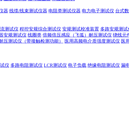
仪器
线缆/线束测试仪器
电阻类测试仪器
电力电子测试仪
台式数
流测试仪
程控安规综合测试仪
安规测试校准装置
多路安规测试
器安规测试仪
线圈类
倍频倍压感应（飞弧）耐压测试仪
绕线元
耐压测试仪（带接触检测功能）
医用高频电介质强度测试仪
医
试仪
多路电阻测试仪
LCR测试仪
电子负载
绝缘电阻测试仪
漏