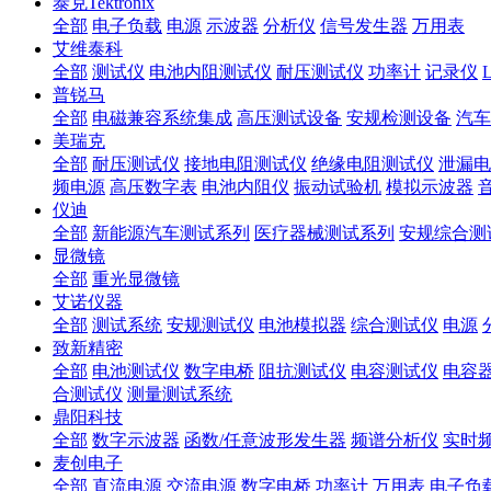
泰克Tektronix
全部
电子负载
电源
示波器
分析仪
信号发生器
万用表
艾维泰科
全部
测试仪
电池内阻测试仪
耐压测试仪
功率计
记录仪
普锐马
全部
电磁兼容系统集成
高压测试设备
安规检测设备
汽车
美瑞克
全部
耐压测试仪
接地电阻测试仪
绝缘电阻测试仪
泄漏电
频电源
高压数字表
电池内阻仪
振动试验机
模拟示波器
仪迪
全部
新能源汽车测试系列
医疗器械测试系列
安规综合测
显微镜
全部
重光显微镜
艾诺仪器
全部
测试系统
安规测试仪
电池模拟器
综合测试仪
电源
致新精密
全部
电池测试仪
数字电桥
阻抗测试仪
电容测试仪
电容
合测试仪
测量测试系统
鼎阳科技
全部
数字示波器
函数/任意波形发生器
频谱分析仪
实时
麦创电子
全部
直流电源
交流电源
数字电桥
功率计
万用表
电子负